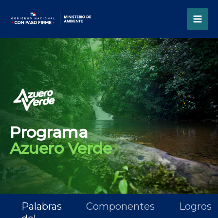
Ir
al
contenido
Programa
Azuero Verde
Palabras
Componentes
Logros