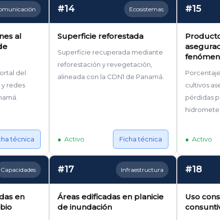
#14
#15
omunicación
Ecosistemas
ones al
Superficie reforestada
Producto
de
asegurad
Superficie recuperada mediante
fenómen
reforestación y revegetación,
ortal del
Porcentaj
alineada con la CDN1 de Panamá.
 y redes
cultivos a
anamá.
pérdidas 
hidrometeo
cha técnica
Activo
Ficha técnica
Activo
#17
#18
Capacidades
Infraestructura
idas en
Áreas edificadas en planicie
Uso cons
bio
de inundación
consunti