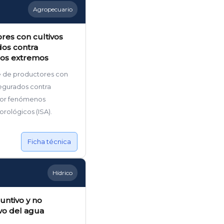
Agropecuario
res con cultivos
os contra
os extremos
e de productores con
segurados contra
por fenómenos
rológicos (ISA).
Ficha técnica
Hídrico
untivo y no
vo del agua