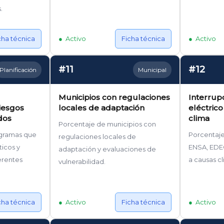
.
cha técnica
Activo
Ficha técnica
Activo
#11
#12
Planificación
Municipal
Municipios con regulaciones
Interrup
riesgos
locales de adaptación
eléctrico
dos
clima
Porcentaje de municipios con
rogramas que
Porcentaje
regulaciones locales de
ticos y
ENSA, EDEC
adaptación y evaluaciones de
erentes
a causas cl
vulnerabilidad.
cha técnica
Activo
Ficha técnica
Activo