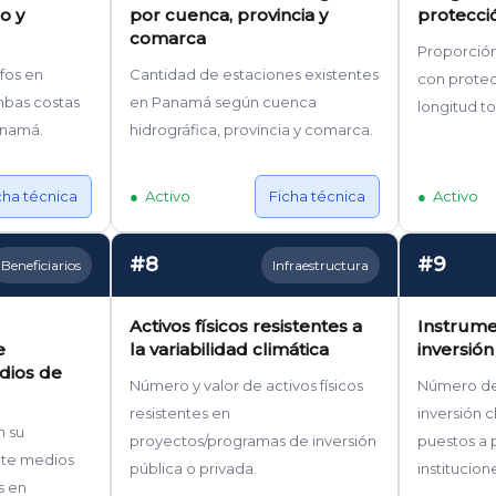
o y
por cuenca, provincia y
protecci
comarca
Proporción
fos en
Cantidad de estaciones existentes
con prote
mbas costas
en Panamá según cuenca
longitud to
anamá.
hidrográfica, provincia y comarca.
cha técnica
Activo
Ficha técnica
Activo
#8
#9
Beneficiarios
Infraestructura
Activos físicos resistentes a
Instrume
e
la variabilidad climática
inversión
dios de
Número y valor de activos físicos
Número de
resistentes en
inversión 
n su
proyectos/programas de inversión
puestos a 
nte medios
pública o privada.
institucion
s en