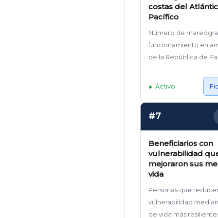
costas del Atlántic
Pacífico
Número de mareógra
funcionamiento en a
de la República de P
Activo
Fi
#7
Beneficiarios con
vulnerabilidad qu
mejoraron sus me
vida
Personas que reduce
vulnerabilidad media
de vida más resiliente