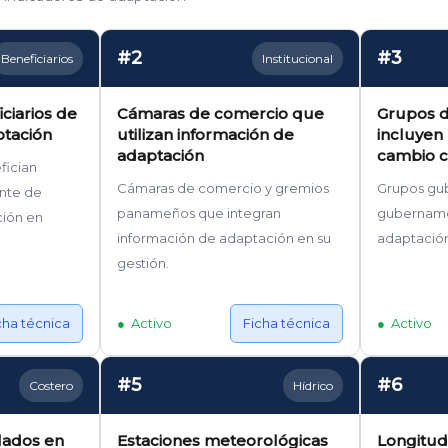
#2
#3
Beneficiarios
Institucional
ciarios de
Cámaras de comercio que
Grupos d
ptación
utilizan información de
incluyen 
adaptación
cambio c
fician
Cámaras de comercio y gremios
Grupos gu
ente de
panameños que integran
gubernamen
ción en
información de adaptación en su
adaptación
gestión.
cha técnica
Activo
Ficha técnica
Activo
#5
#6
Costero
Hídrico
lados en
Estaciones meteorológicas
Longitud