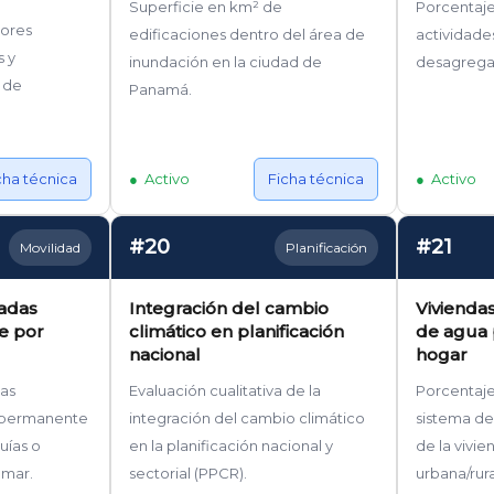
Superficie en km² de
Porcentaje
dores
edificaciones dentro del área de
actividad
s y
inundación en la ciudad de
desagregad
 de
Panamá.
cha técnica
Activo
Ficha técnica
Activo
#20
#21
Movilidad
Planificación
adas
Integración del cambio
Viviendas
e por
climático en planificación
de agua 
nacional
hogar
as
Evaluación cualitativa de la
Porcentaje
a permanente
integración del cambio climático
sistema de
uías o
en la planificación nacional y
de la vivie
 mar.
sectorial (PPCR).
urbana/rura