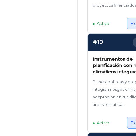
proyectos financiados
Activo
Fi
#10
Instrumentos de
planificación con 
climáticos integra
Planes, políticas y p
integran riesgos climá
adaptación en sus dif
áreas temáticas.
Activo
Fi