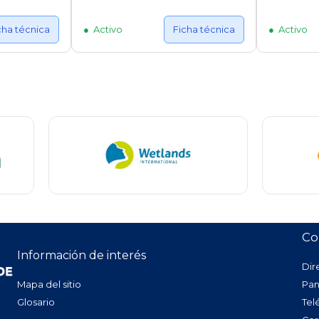
cha técnica
Activo
Ficha técnica
Activo
Co
Información de interés
Dir
Mapa del sitio
Pan
Glosario
Tel