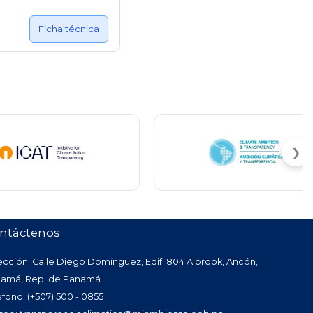
Ficha técnica
❯
ntáctenos
ección: Calle Diego Domínguez, Edif. 804 Albrook, Ancón,
amá, Rep. de Panamá
éfono: (+507) 500 - 0855