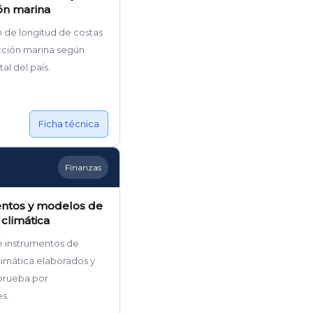
ón marina
 de longitud de costas
cción marina según
tal del país.
Ficha técnica
Finanzas
ntos y modelos de
 climática
 instrumentos de
climática elaborados y
prueba por
es.